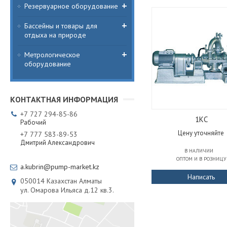
Резервуарное оборудование
Бассейны и товары для
отдыха на природе
Метрологическое
оборудование
+7
727
294-85-86
1КС
Рабочий
Цену уточняйте
+7
777
583-89-53
Дмитрий Александрович
В НАЛИЧИИ
ОПТОМ И В РОЗНИЦУ
a.kubrin@pump-market.kz
Написать
050014
Казахстан
Алматы
ул. Омарова Ильяса д.12 кв.3.