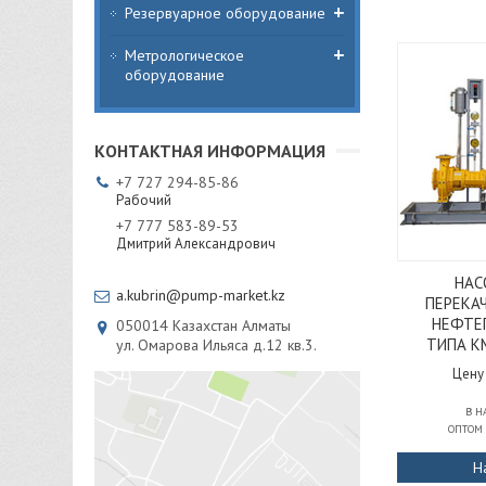
Резервуарное оборудование
Метрологическое
оборудование
+7
727
294-85-86
Рабочий
+7
777
583-89-53
Дмитрий Александрович
НАС
a.kubrin@pump-market.kz
ПЕРЕКА
НЕФТЕ
050014
Казахстан
Алматы
ТИПА КМ
ул. Омарова Ильяса д.12 кв.3.
Цену
В 
ОПТОМ
Н