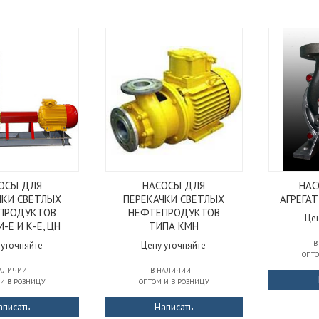
ОСЫ ДЛЯ
НАСОСЫ ДЛЯ
НАС
ЧКИ СВЕТЛЫХ
ПЕРЕКАЧКИ СВЕТЛЫХ
АГРЕГАТ
ПРОДУКТОВ
НЕФТЕПРОДУКТОВ
Цен
-Е И К-Е, ЦН
ТИПА КМН
В
 уточняйте
Цену уточняйте
ОПТО
НАЛИЧИИ
В НАЛИЧИИ
 И В РОЗНИЦУ
ОПТОМ И В РОЗНИЦУ
аписать
Написать